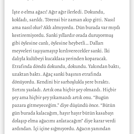
İşte o elma ağacı! Ağır ağır ilerledi. Dokundu,
kokladı, sarıldı. Törensi bir zaman akıp gitti. Nasıl
ama nasıl olur? Aklı almıyordu. Dün burada var mıydı
kestiremiyordu. Sanki yıllardır orada duruyormuş
gibi öylesine canlı, öylesine heybetli… Dalları
meyveleri taşıyamayıp kırılıverecekler sanki. İki
dalıyla kulübeyi kucaklasa yerinden koparacak.
Etrafında döndü dokundu, dokundu. Yakından baktı,
uzaktan baktı. Ağaç sanki başının etrafında
dönüyordu. Kendini bir sarhoşlukla yere bıraktı.
Sırtını yasladı. Artık ona hiçbir şey olmazdı. Hiçbir
şey ama hiçbir şey yıkamazdı artık onu. “Bugün
pazara gitmeyeceğim.” diye düşündü önce. “Bütün
gün burada kalacağım, hayır hayır bütün kasabayı
dolaşıp elma ağacımı anlatacağım” diye karar verdi
ardından. İçi içine sığmıyordu. Ağacın yanından