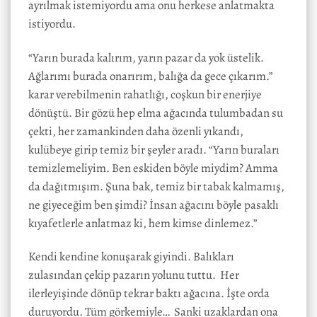
ayrılmak istemiyordu ama onu herkese anlatmakta
istiyordu.
“Yarın burada kalırım, yarın pazar da yok üstelik.
Ağlarımı burada onarırım, balığa da gece çıkarım.”
karar verebilmenin rahatlığı, coşkun bir enerjiye
dönüştü. Bir gözü hep elma ağacında tulumbadan su
çekti, her zamankinden daha özenli yıkandı,
kulübeye girip temiz bir şeyler aradı. “Yarın buraları
temizlemeliyim. Ben eskiden böyle miydim? Amma
da dağıtmışım. Şuna bak, temiz bir tabak kalmamış,
ne giyeceğim ben şimdi? İnsan ağacını böyle pasaklı
kıyafetlerle anlatmaz ki, hem kimse dinlemez.”
Kendi kendine konuşarak giyindi. Balıkları
zulasından çekip pazarın yolunu tuttu. Her
ilerleyişinde dönüp tekrar baktı ağacına. İşte orda
duruyordu. Tüm görkemiyle… Sanki uzaklardan ona