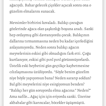
ağacıydı. Bahar gelecek çiçekler açacak sonra ona o
güzelim elmalarını sunacak.
Mevsimler birbirini kovaladı. Balıkçı çocuğun
gözlerinde ağaca olan şaşkınlığı boşuna aradı. Sanki
hep ordaymış gibi davranıyordu çocuk. Balıkçının
dallarına tırmanmasına neden bu kadar içerlediğini
anlayamıyordu. Neden sonra balıkçı ağacın
meyvelerinin eskisi gibi olmadığını fark etti. Çoğu
kurtlanıyor, eskisi gibi pırıl pırıl görünmüyorlardı.
Üstelik eski heybetini gün geçtikçe kaybetmesine
cılızlaşmasına üzülüyordu. “Söyle benim güzelim
niye böyle yapıyorsun bana? Neden sararıp soldun?
Bal gibi meyvelerini niye esirgiyorsun benden?
“Balıkçı her gün soruyordu elma ağacına:” Neden?”
Ama nafile… Ağaç için için eriyordu sanki. Üzerine
akbabalar gibi karıncalar, böcekler üşüşmüştü.