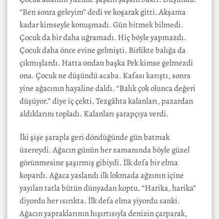
“Ben sonra geleyim” dedi ve koşarak gitti. Akşama
kadar kimseyle konuşmadı. Gün bitmek bilmedi.
Çocuk da bir daha uğramadı. Hiç böyle yapmazdı.
Çocuk daha önce evine gelmişti. Birlikte balığa da
çıkmışlardı. Hatta ondan başka Pek kimse gelmezdi
ona. Çocuk ne düşündü acaba. Kafası karıştı, sonra
yine ağacının hayaline daldı. “Balık çok olunca değeri
düşüyor.” diye iç çekti. Tezgâhta kalanları, pazardan
aldıklarını topladı. Kalanları şarapçıya verdi.
İki şişe şarapla geri döndüğünde gün batmak
üzereydi. Ağacın günün her zamanında böyle güzel
görünmesine şaşırmış gibiydi. İlk defa bir elma
kopardı. Ağaca yaslandı ilk lokmada ağzının içine
yayılan tatla bütün dünyadan koptu. “Harika, harika”
diyordu her ısırıkta. İlk defa elma yiyordu sanki.
Ağacın yapraklarının hışırtısıyla denizin çarparak,