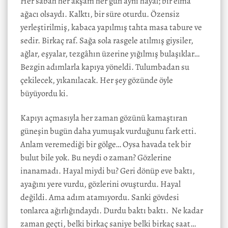
Her sabah her akşam her gün aynı hayal; bir elma
ağacı olsaydı. Kalktı, bir süre oturdu. Özensiz
yerleştirilmiş, kabaca yapılmış tahta masa tabure ve
sedir. Birkaç raf. Sağa sola rasgele atılmış giysiler,
ağlar, eşyalar, tezgâhın üzerine yığılmış bulaşıklar…
Bezgin adımlarla kapıya yöneldi. Tulumbadan su
çekilecek, yıkanılacak. Her şey gözünde öyle
büyüyordu ki.
Kapıyı açmasıyla her zaman gözünü kamaştıran
güneşin bugün daha yumuşak vurduğunu fark etti.
Anlam veremediği bir gölge… Oysa havada tek bir
bulut bile yok. Bu neydi o zaman? Gözlerine
inanamadı. Hayal miydi bu? Geri dönüp eve baktı,
ayağını yere vurdu, gözlerini ovuşturdu. Hayal
değildi. Ama adım atamıyordu. Sanki gövdesi
tonlarca ağırlığındaydı. Durdu baktı baktı. Ne kadar
zaman geçti, belki birkaç saniye belki birkaç saat…