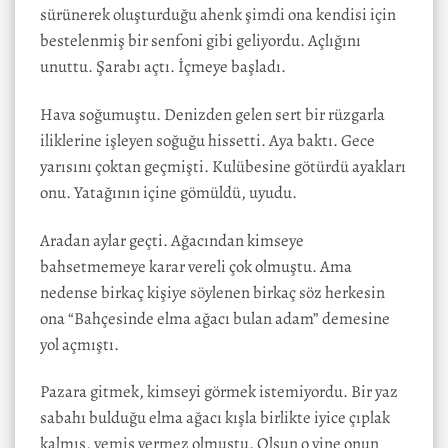
sürünerek oluşturduğu ahenk şimdi ona kendisi için
bestelenmiş bir senfoni gibi geliyordu. Açlığını
unuttu. Şarabı açtı. İçmeye başladı.
Hava soğumuştu. Denizden gelen sert bir rüzgarla
iliklerine işleyen soğuğu hissetti. Aya baktı. Gece
yarısını çoktan geçmişti. Kulübesine götürdü ayakları
onu. Yatağının içine gömüldü, uyudu.
Aradan aylar geçti. Ağacından kimseye
bahsetmemeye karar vereli çok olmuştu. Ama
nedense birkaç kişiye söylenen birkaç söz herkesin
ona “Bahçesinde elma ağacı bulan adam” demesine
yol açmıştı.
Pazara gitmek, kimseyi görmek istemiyordu. Bir yaz
sabahı bulduğu elma ağacı kışla birlikte iyice çıplak
kalmış, yemiş vermez olmuştu. Olsun o yine onun