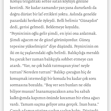
Komşu tezgahtaki sebze satan köylüyü gözüne
kestirdi. Ne kadar zamandır yan yana dururlardı da
doğru dürüst bir laf ettikleri yoktu. Aslında genelde
pazardaki herkesle öyleydi. Belli belirsiz “Günaydın”
dedi, gerisi gelmedi. Beklemeye koyuldu.
“Peynircinin oğlu gelir şimdi, en iyisi ona anlatmak.
Şimdi ağacım ne de güzel görünüyordur. Güneş
tepesine yükselmiştir” diye düşündü. Peynircinin on
iki on üç yaşlarındaki oğlu belirdi. Balıkçılığa meraklı
bu çocuk her zaman balıkçıyla sohbet etmeye can
atardı. “Vav, ne çok balık tutmuşsun yine! neyle
tuttun? Nereden tuttun? “Balıkçı çocuğun hiç de
konuşmak istemediği bir konuda bu kadar çok soru
sormasına bozuldu. “Boş ver sen bunları ne oldu
biliyor musun? İnanamayacaksın ama bu sabah
kalktığımda kapımın önünde kocaman bir elma ağacı
vardı. Tamam saçma geliyor ama gerçek. İnan bana.”
Çocuk adamın yüzüne şaşkın şaşkın baktı. Düşündü.