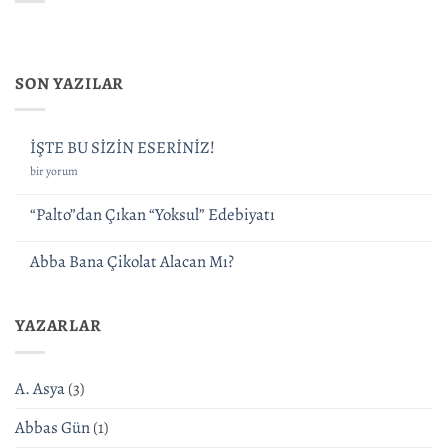
SON YAZILAR
İŞTE BU SİZİN ESERİNİZ!
İŞTE
bir yorum
BU
SİZİN
“Palto”dan Çıkan “Yoksul” Edebiyatı
ESERİNİZ!
için
Yorum
yok
Abba Bana Çikolat Alacan Mı?
“Palto”dan
Çıkan
Yorum
“Yoksul”
yok
Edebiyatı
Abba
YAZARLAR
Bana
Çikolat
Alacan
Mı?
A. Asya
(3)
Abbas Gün
(1)