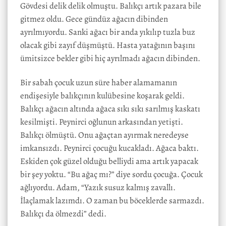
Gövdesi delik delik olmuştu. Balıkçı artık pazara bile
gitmez oldu. Gece gündüz ağacın dibinden
ayrılmıyordu. Sanki ağacı bir anda yıkılıp tuzla buz
olacak gibi zayıf düşmüştü. Hasta yatağının başını
ümitsizce bekler gibi hiç ayrılmadı ağacın dibinden.
Bir sabah çocuk uzun süre haber alamamanın
endişesiyle balıkçının kulübesine koşarak geldi.
Balıkçı ağacın altında ağaca sıkı sıkı sarılmış kaskatı
kesilmişti. Peynirci oğlunun arkasından yetişti.
Balıkçı ölmüştü. Onu ağaçtan ayırmak neredeyse
imkansızdı. Peynirci çocuğu kucakladı. Ağaca baktı.
Eskiden çok güzel olduğu belliydi ama artık yapacak
bir şey yoktu. “Bu ağaç mı?” diye sordu çocuğa. Çocuk
ağlıyordu. Adam, “Yazık susuz kalmış zavallı.
İlaçlamak lazımdı. O zaman bu böceklerde sarmazdı.
Balıkçı da ölmezdi” dedi.